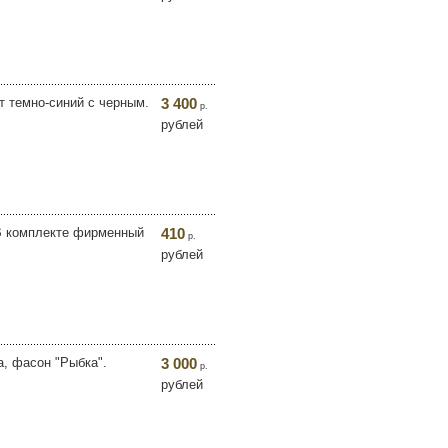
т темно-синий с черным.
3 400
р.
рублей
 В комплекте фирменный
410
р.
рублей
а, фасон "Рыбка".
3 000
р.
рублей