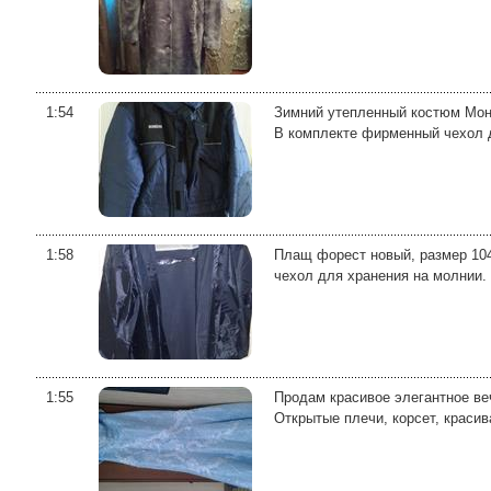
1:54
Зимний утепленный костюм Монб
В комплекте фирменный чехол д
1:58
Плащ форест новый, размер 104
чехол для хранения на молнии. 
1:55
Продам красивое элегантное веч
Открытые плечи, корсет, красив