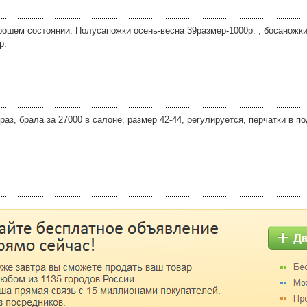
ошем состоянии. Полусапожки осень-весна 39размер-1000р. , босаножки
р.
аз, брала за 27000 в салоне, размер 42-44, регулируется, перчатки в п