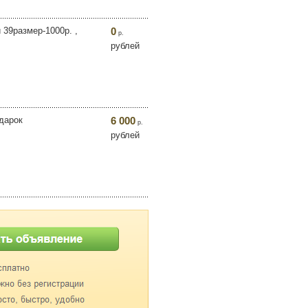
 39размер-1000р. ,
0
р.
рублей
одарок
6 000
р.
рублей