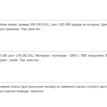
лан новый, размер 104-108 (XXL), рост 182-188 продам за полцены. Цве
ля хранения. Торг уместен.
-108, рост 176-182 (XL). Материал: полиэфир - 100% с ПВХ покрытием.
Цвет: синий. Торг уместен
ернее платье (для выпускног вечера) из набивного шелка голубого цвет
ая отделка впереди, перчатки.