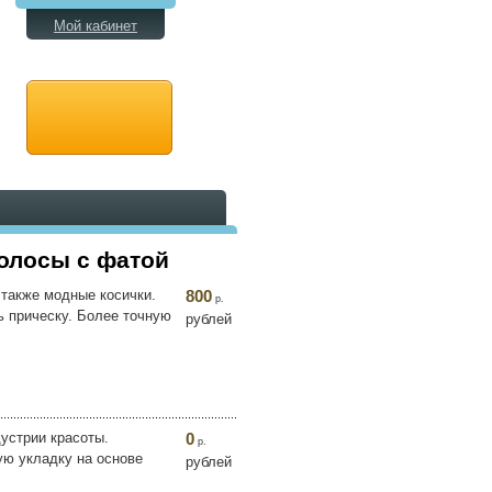
Мой кабинет
волосы с фатой
 также модные косички.
800
р.
ь прическу. Более точную
рублей
устрии красоты.
0
р.
ую укладку на основе
рублей