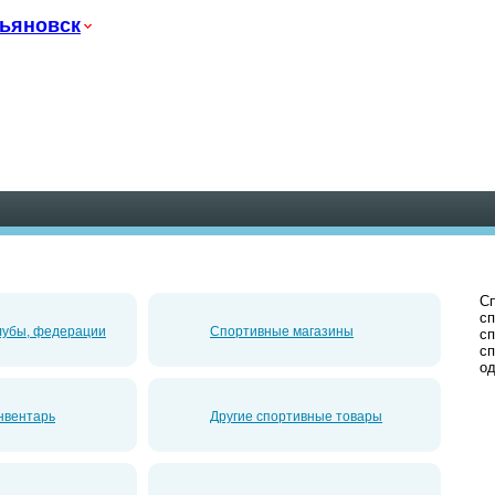
ьяновск
Сп
сп
лубы, федерации
Спортивные магазины
сп
сп
од
нвентарь
Другие спортивные товары