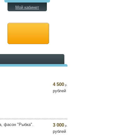
Мой кабинет
4 500
р.
рублей
а, фасон "Рыбка".
3 000
р.
рублей