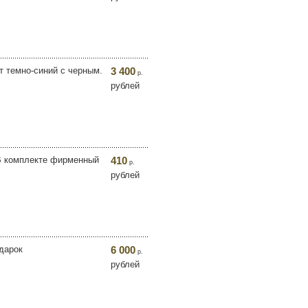
т темно-синий с черным.
3 400
р.
рублей
 В комплекте фирменный
410
р.
рублей
одарок
6 000
р.
рублей