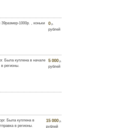
39размер-1000р. , коньки
0
р.
рублей
рг. Была куплена в начале
5 000
р.
 в регионы.
рублей
орг. Была куплена в
15 000
р.
тправка в регионы.
рублей