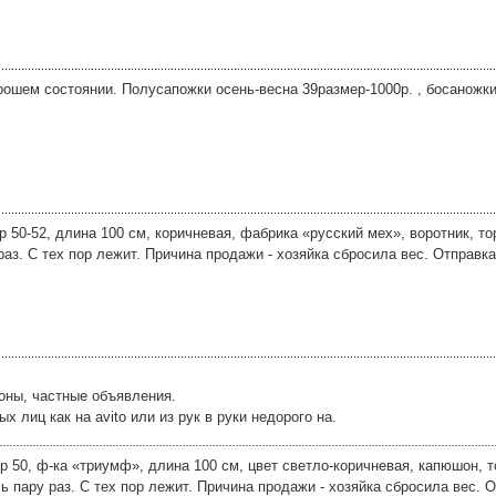
ошем состоянии. Полусапожки осень-весна 39размер-1000р. , босаножки 
50-52, длина 100 см, коричневая, фабрика «русский мех», воротник, то
раз. С тех пор лежит. Причина продажи - хозяйка сбросила вес. Отправка
оны, частные объявления.
лиц как на avito или из рук в руки недорого на.
 50, ф-ка «триумф», длина 100 см, цвет светло-коричневая, капюшон, т
сь пару раз. С тех пор лежит. Причина продажи - хозяйка сбросила вес. О