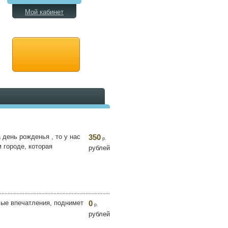
Мой кабинет
день рожденья , то у нас
350
р.
 городе, которая
рублей
мые впечатления, поднимет
0
р.
рублей