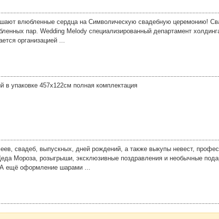
лашают влюбленные сердца на Символическую свадебную церемонию! Св
ленных пар. Wedding Melody специализированный департамент холдинга
ется организацией ...
й в упаковке 457х122см полная комплектация
еев, свадеб, выпускных, дней рождений, а также выкупы невест, профе
Деда Мороза, розыгрыши, эксклюзивные поздравления и необычные пода
 А ещё оформление шарами ...