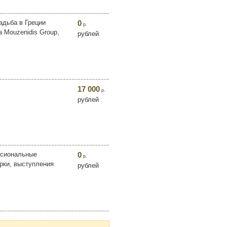
адьба в Греции
0
р.
 Mouzenidis Group,
рублей
17 000
р.
рублей
ссиональные
0
р.
рки, выступления
рублей