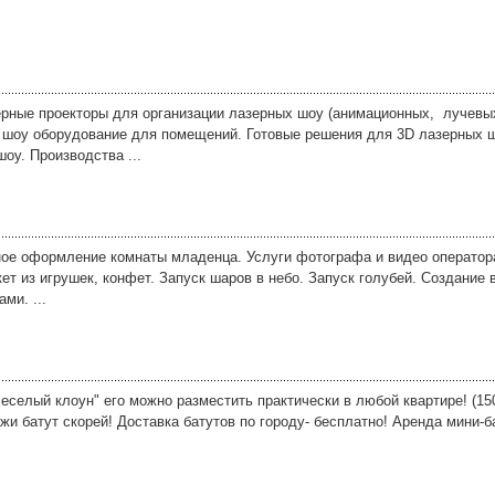
рные проекторы для организации лазерных шоу (анимационных, лучевых
е шоу оборудование для помещений. Готовые решения для 3D лазерных 
оу. Производства ...
ное оформление комнаты младенца. Услуги фотографа и видео операто
ет из игрушек, конфет. Запуск шаров в небо. Запуск голубей. Создание 
ми. ...
Веселый клоун" его можно разместить практически в любой квартире! (150
жи батут скорей! Доставка батутов по городу- бесплатно! Аренда мини-