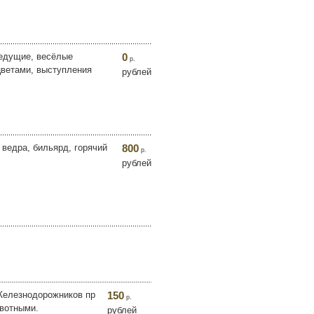
Ведущие, весёлые
0
р.
цветами, выступления
рублей
 ведра, бильярд, горячий
800
р.
рублей
Железнодорожников пр
150
р.
ивотными.
рублей