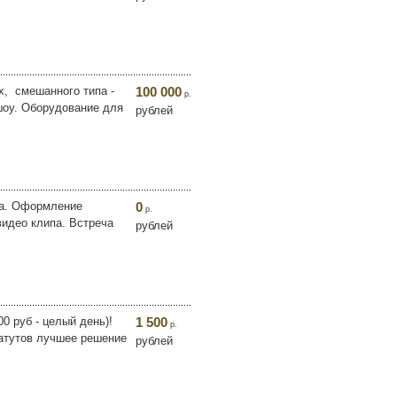
, смешанного типа -
100 000
р.
шоу. Оборудование для
рублей
ра. Оформление
0
р.
видео клипа. Встреча
рублей
0 руб - целый день)!
1 500
р.
батутов лучшее решение
рублей