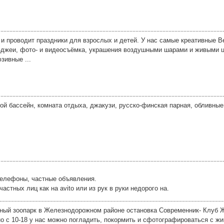
 и проводит праздники для взрослых и детей. У нас самые креативные 
-джеи, фото- и видеосъёмка, украшения воздушными шарами и живыми 
зивные ...
ой бассейн, комната отдыха, джакузи, русско-финская парная, обливные
телефоны, частные объявления.
тных лиц как на avito или из рук в руки недорого на.
тный зоопарк в Железнодорожном районе остановка Современник- Клуб 
но с 10-18 у нас можно погладить, покормить и сфотографироваться с ж