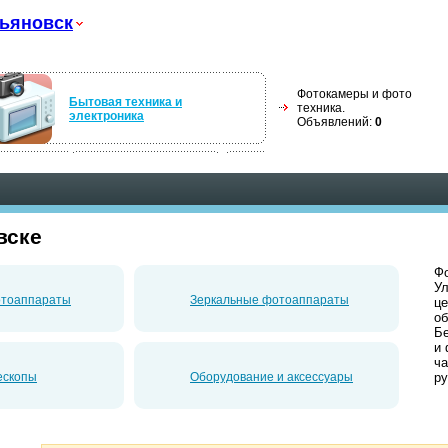
ьяновск
Фотокамеры и фото
Бытовая техника и
техника.
электроника
Объявлений:
0
вске
Фо
Ул
отоаппараты
Зеркальные фотоаппараты
це
об
Б
и 
ча
ескопы
Оборудование и аксессуары
ру