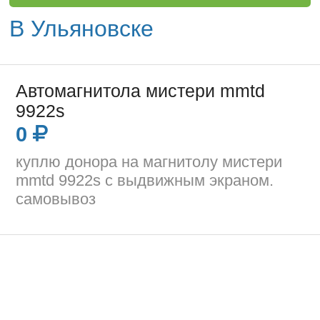
В Ульяновске
Автомагнитола мистери mmtd
9922s
0
куплю донора на магнитолу мистери
mmtd 9922s с выдвижным экраном.
самовывоз