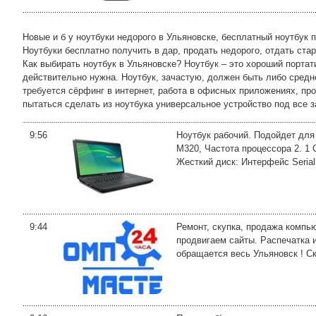
Новые и б у ноутбуки недорого в Ульяновске, бесплатный ноутбук 
Ноутбуки бесплатно получить в дар, продать недорого, отдать ста
Как выбирать ноутбук в Ульяновске? Ноутбук – это хороший портат
действительно нужна. Ноутбук, зачастую, должен быть либо средне
требуется сёрфинг в интернет, работа в офисных приложениях, пр
пытаться сделать из ноутбука универсальное устройство под все з
9:56
Ноутбук рабочий. Подойдет для 
M320, Частота процессора 2. 1
Жесткий диск: Интерфейс Serial
9:44
Ремонт, скупка, продажа компью
продвигаем сайты. Распечатка и
обращается весь Ульяновск ! Ск