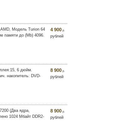
 AMD, Модель Turion 64
4 900
р.
е памяти до (Mb) 4096.
рублей
плея:15, 6 дюйм.
8 900
р.
тич. накопитель: DVD-
рублей
7200 (Два ядра,
8 900
р.
влено 1024 Мбайт DDR2-
рублей