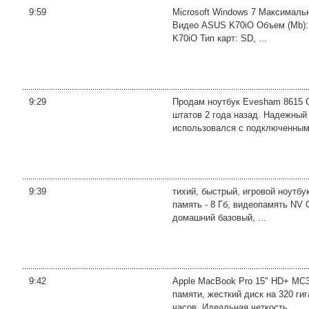
9:59
Microsoft Windows 7 Максималь
Видео ASUS K70iO Объем (Mb): 1
K70iO Тип карт: SD, ...
9:29
Продам ноутбук Evesham 8615 GT
штатов 2 года назад. Надежны
использовался с подключенным 
9:39
тихий, быстрый, игровой ноутбу
память - 8 Гб, видеопамять NV G
домашний базовый, ...
9:42
Apple MacBook Pro 15" HD+ MC37
памяти, жесткий диск на 320 ги
часов. Идеальная четкость ...