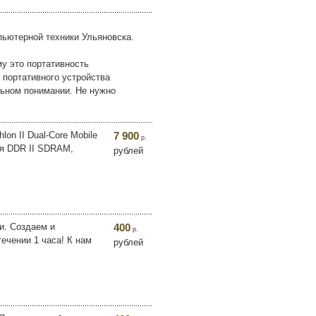
мпьютерной техники Ульяновска.
му это портативность
 портативного устройства
льном понимании. Не нужно
on II Dual-Core Mobile
7 900
р.
ия DDR II SDRAM,
рублей
и. Создаем и
400
р.
течении 1 часа! К нам
рублей