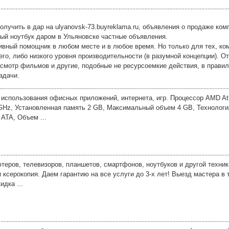
получить в дар на ulyanovsk-73.buyreklama.ru, объявления о продаже ко
рый ноутбук даром в Ульяновске частные объявления.
ивный помощник в любом месте и в любое время. Но только для тех, ко
го, либо низкого уровня производительности (в разумной концепции). От
осмотр фильмов и другие, подобные не ресурсоемкие действия, в прави
адачи.
использования офисных приложений, интернета, игр. Процессор AMD Athl
 GHz, Установленная память 2 GB, Максимальный объем 4 GB, Технолог
 ATA, Объем ...
теров, телевизоров, планшетов, смартфонов, ноутбуков и другой техник
 ксерокопия. Даем гарантию на все услуги до 3-х лет! Выезд мастера в 
идка ...