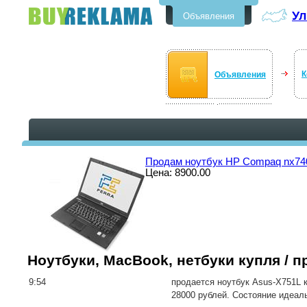
Ул
Объявления
Бесплатные объявления в
Ульяновске
К
Объявления
Продам ноутбук HP Compaq nx74
Цена: 8900.00
Ноутбуки, MacBook, нетбуки купля / 
9:54
продается ноутбук Asus-X751L 
28000 рублей. Состояние идеал