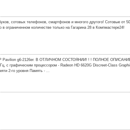
уков, сотовых телефонов, смартфонов и многого другого! Сотовые от 50
то в ограниченном количестве только на Гагарина 28 в Компмастере24!
avilion g6-2126er. В ОТЛИЧНОМ СОСТОЯНИИ! ! ! ПОЛНОЕ ОПИСАНИЕ:
Гц, с графическим процессором - Radeon HD 6620G Discreet-Class Graph
ти 2-го уровня Память - ...