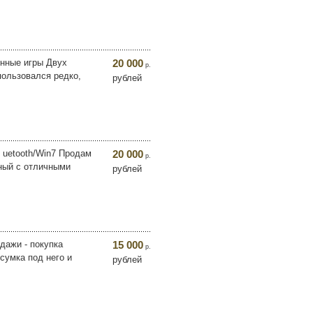
ные игры Двух
20 000
р.
 пользовался редко,
рублей
 uetooth/Win7 Продам
20 000
р.
ный с отличными
рублей
дажи - покупка
15 000
р.
сумка под него и
рублей