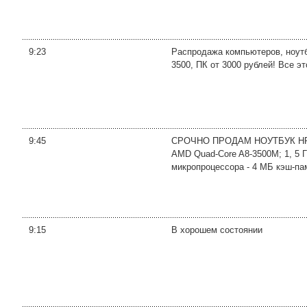
9:23
Распродажа компьютеров, ноутб
3500, ПК от 3000 рублей! Все э
9:45
СРОЧНО ПРОДАМ НОУТБУК HP P
AMD Quad-Core A8-3500M; 1, 5 Г
микропроцессора - 4 МБ кэш-памя
9:15
В хорошем состоянии