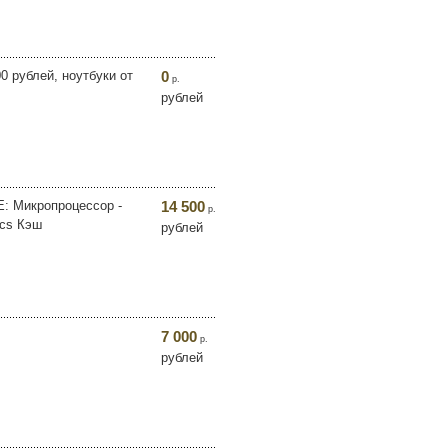
0 рублей, ноутбуки от
0
р.
рублей
 Микропроцессор -
14 500
р.
ics Кэш
рублей
7 000
р.
рублей