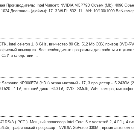
ная Производитель: Intel Чипсет: NVIDIA MCP79D Объем (Mb): 4096 Объ
024 Диагональ (дюймы): 17. 3 Wi-Fi: 802. 11 LAN: 10/100/1000 Веб-каме
K, intel celeron 1. 8 GHz, винчестер 80 Gb, 512 Mb ОЗУ, привод DVD-R
й офисный помощник. Все необходимые программы для работы и отдыха 
СЗУ, в следствии ...
к Samsung NP300E7A (HD+) экран матовый - 17, 3 процессор - i5 2430M (2
T520 - 1 Гб, жесткий диск - 640 Гб, DVD - SMulti, WiFi, камера, микрофо
1RS/A ( РСТ ). Мощный процессор Intel Core i5 с частотой 2, 4 ГГц, 4 г
габайт, графический процессор - NVIDIA GeForce 330M , время автономно