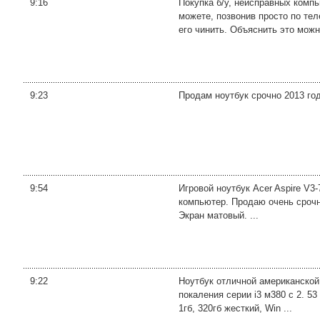
9:16
Покупка б/у, неисправных комп
можете, позвонив просто по тел
его чинить. Объяснить это можно
9:23
Продам ноутбук срочно 2013 го
9:54
Игровой ноутбук Acer Aspire V3
компьютер. Продаю очень срочно
Экран матовый. ...
9:22
Ноутбук отличной американской
покаления серии i3 м380 с 2. 5
1гб, 320гб жесткий, Win ...