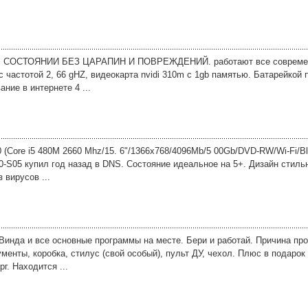
 СОСТОЯНИИ БЕЗ ЦАРАПИН И ПОВРЕЖДЕНИЙ. работают все современ
 с частотой 2, 66 gHZ, видеокарта nvidi 310m с 1gb памятью. Батарейкой
ние в интернете 4 ...
(Core i5 480M 2660 Mhz/15. 6"/1366x768/4096Mb/5 00Gb/DVD-RW/Wi-Fi/Bl
S05 купил год назад в DNS. Состояние идеальное на 5+. Дизайн стиль
 вирусов ...
Винда и все основные программы на месте. Бери и работай. Причина про
менты, коробка, стилус (свой особый), пульт ДУ, чехол. Плюс в подарок 
. Находится ...