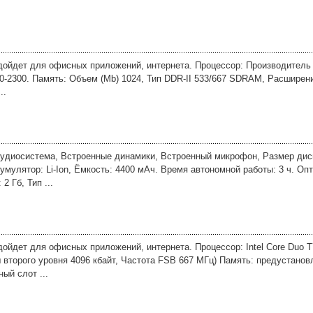
дойдет для офисных приложений, интернета. Процессор: Производитель
00-2300. Память: Объем (Mb) 1024, Тип DDR-II 533/667 SDRAM, Расширени
..
Аудиосистема, Встроенные динамики, Встроенный микрофон, Размер дис
умулятор: Li-Ion, Ёмкость: 4400 мАч. Время автономной работы: 3 ч. Оп
 Гб, Тип ...
ойдет для офисных приложений, интернета. Процессор: Intel Core Duo T
ш второго уровня 4096 кбайт, Частота FSB 667 МГц) Память: предустано
ый слот ...