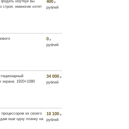
 Продать ноутбук вы
400
р.
з строя, немногие хотят
рублей
нового
0
р.
рублей
 стационарный
34 000
р.
е экрана: 1920×1080
рублей
 процессором из своего
10 100
р.
отдам еше одну планку на
рублей