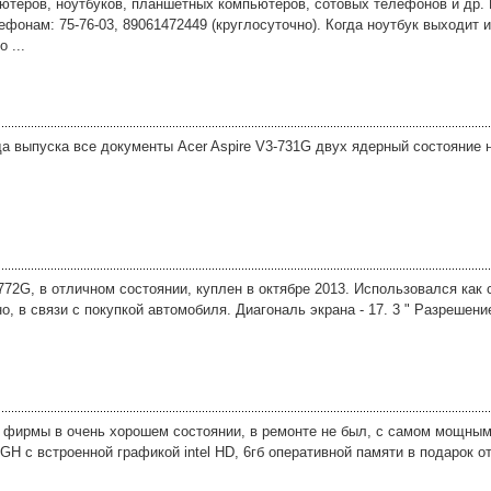
ьютеров, ноутбуков, планшетных компьютеров, сотовых телефонов и др.
ефонам: 75-76-03, 89061472449 (круглосуточно). Когда ноутбук выходит и
 ...
да выпуска все документы Acer Aspire V3-731G двух ядерный состояние 
-772G, в отличном состоянии, куплен в октябре 2013. Использовался как
, в связи с покупкой автомобиля. Диагональ экрана - 17. 3 " Разрешени
 фирмы в очень хорошем состоянии, в ремонте не был, с самом мощным
3 GH с встроенной графикой intel HD, 6гб оперативной памяти в подарок 