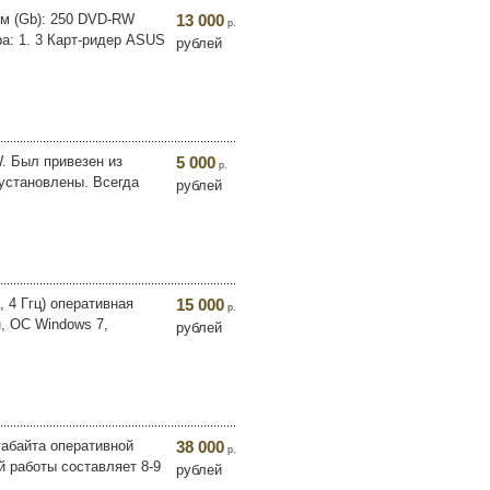
ем (Gb): 250 DVD-RW
13 000
р.
ра: 1. 3 Карт-ридер ASUS
рублей
W. Был привезен из
5 000
р.
установлены. Всегда
рублей
, 4 Ггц) оперативная
15 000
р.
н, ОС Windows 7,
рублей
игабайта оперативной
38 000
р.
й работы составляет 8-9
рублей