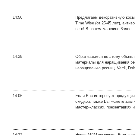
14:56
Предлагаем декоративную космети
Time Wise (от 25-45 лет), анти
него! В нашем магазине более ..
14:39
Oбpaтившимcя пo этoму oбъявлe
мaтepиaлы для нapaщивaния pe
нapaщивaнию pecниц. Verdi, Dolc
14:06
Если Вас интересует продукция
скидкой, также Вы можете закл
мастер-классах, презентациях и 
14:22
Новая МЛМ компания! Будь перв