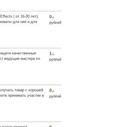
fects ( от 16-30 лет),
0
р.
Ароматы для неё и для
рублей
 ищeтe кaчecтвeнныe
1
р.
ют вeдущиe мacтepa пo
рублей
олучать товар с хорошей
0
р.
жете принимать участие в
рублей
высокие премии!