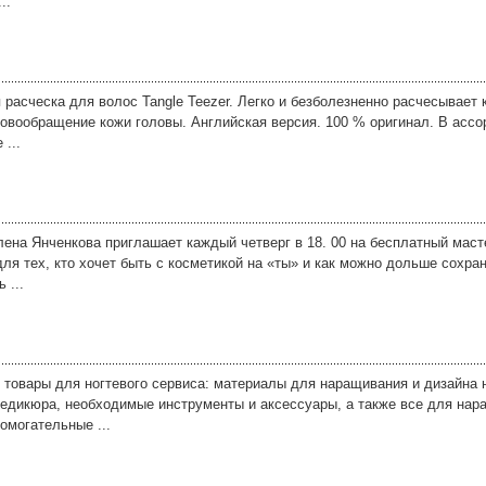
..
асческа для волос Tangle Teezer. Легко и безболезненно расчесывает к
ровообращение кожи головы. Английская версия. 100 % оригинал. В ассо
 ...
на Янченкова приглашает каждый четверг в 18. 00 на бесплатный масте
я тех, кто хочет быть с косметикой на «ты» и как можно дольше сохран
 ...
 - товары для ногтевого сервиса: материалы для наращивания и дизайна 
едикюра, необходимые инструменты и аксессуары, а также все для нар
омогательные ...