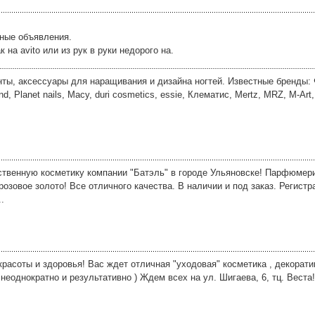
тные объявления.
на avito или из рук в руки недорого на.
нты, аксессуары для наращивания и дизайна ногтей. Известные бренды:
nd, Planet nails, Macy, duri cosmetics, essie, Клематис, Mertz, MRZ, M-Art,
твенную косметику компании "Батэль" в городе Ульяновске! Парфюмери
розовое золото! Все отличного качества. В наличии и под заказ. Регистр
.
расоты и здоровья! Вас ждет отличная "уходовая" косметика , декорат
неоднократно и результативно ) Ждем всех на ул. Шигаева, 6, тц. Веста