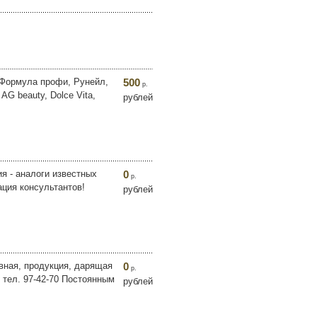
 Формула профи, Рунейл,
500
р.
 AG beauty, Dolce Vita,
рублей
я - аналоги известных
0
р.
ация консультантов!
рублей
ивная, продукция, дарящая
0
р.
! тел. 97-42-70 Постоянным
рублей