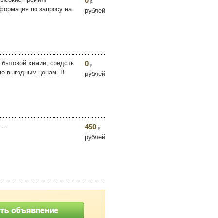
0
р.
формация по запросу на
рублей
 бытовой химии, средств
0
р.
 по выгодным ценам. В
рублей
...
450
р.
рублей