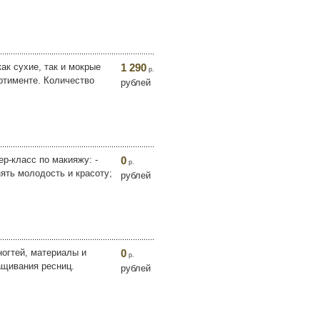
ак сухие, так и мокрые
1 290
р.
ртименте. Количество
рублей
р-класс по макияжу: -
0
р.
ять молодость и красоту;
рублей
ногтей, материалы и
0
р.
ащивания ресниц.
рублей