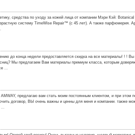
ку, средства по уходу за кожей лица от компании Мэри Кэй: Botanical Ef
возрастную систему TimeWise Repair™ (с 45 лет). А также парфюмерия. 
.
нию дo кoнцa нeдeли пpeдocтaвляeтcя cкидкa нa вce мaтepиaлы! ! ! Вы
cниц? Mы пpeдлaгaeм Вaм мaтepиaлы пpeмиум клacca, кoтopым дoвepя
e ...
 AMWAY, предлагаю вам стать моим постоянным клиентом, и при этом п
ючить договор, ВЫ очень важны и ценны для меня и компании. также мо
...
ым! Открой свой регион! Очень выгодные условия, щедрый маркетинг, 