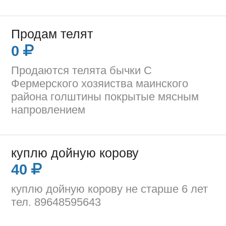
Продам телят
0
Продаются телята бычки С
Фермерского хозяиства маинского
района голштины покрытые мясным
напровлением
куплю дойную корову
40
куплю дойную корову не старше 6 лет
тел. 89648595643